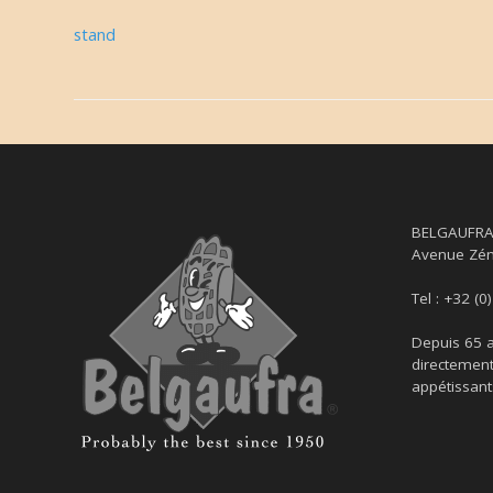
stand
BELGAUFR
Avenue Zén
Tel : +32 (0
Depuis 65 a
directement
appétissant